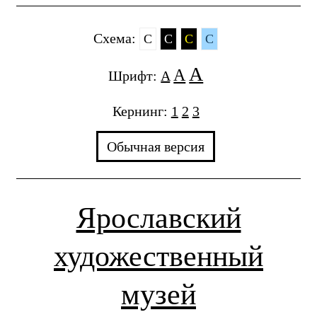
Cхема:
C
C
C
C
A
A
Шрифт:
A
Кернинг:
1
2
3
Обычная версия
Ярославский
художественный
музей