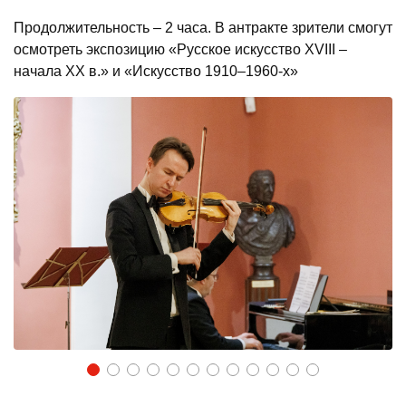
Продолжительность – 2 часа. В антракте зрители смогут
осмотреть экспозицию «Русское искусство XVIII –
начала XX в.» и «Искусство 1910–1960-х»
1
2
3
4
5
6
7
8
9
10
11
12