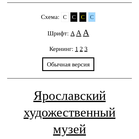
Cхема:
C
C
C
C
A
A
Шрифт:
A
Кернинг:
1
2
3
Обычная версия
Ярославский
художественный
музей