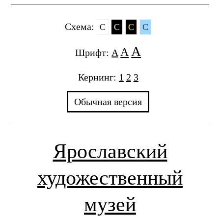
Cхема:
C
C
C
C
A
A
Шрифт:
A
Кернинг:
1
2
3
Обычная версия
Ярославский
художественный
музей