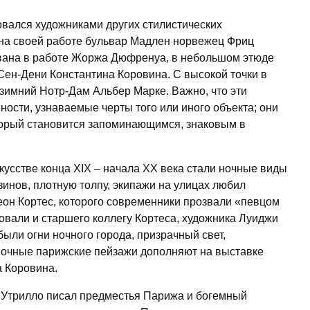
овался художниками других стилистических
 на своей работе бульвар Мадлен норвежец Фриц
вана в работе Жоржа Дюфренуа, в небольшом этюде
Сен-Дени Константина Коровина. С высокой точки в
зимний Нотр-Дам Альбер Марке. Важно, что эти
ости, узнаваемые черты того или иного объекта; они
торый становится запоминающимся, знаковым в
усстве конца XIX – начала XX века стали ночные виды
инов, плотную толпу, экипажи на улицах любил
еон Кортес, которого современники прозвали «певцом
овали и старшего коллегу Кортеса, художника Луиджи
ли огни ночного города, призрачный свет,
Ночные парижские пейзажи дополняют на выставке
а Коровина.
 Утрилло писал предместья Парижа и богемный