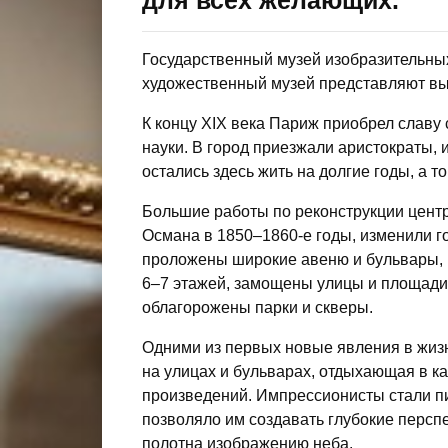
для всех желающих.
Государственный музей изобразительны
художественный музей представляют вы
К концу XIX века Париж приобрел славу
науки. В город приезжали аристократы, 
остались здесь жить на долгие годы, а то
Большие работы по реконструкции цент
Османа в 1850–1860-е годы, изменили го
проложены широкие авеню и бульвары, 
6–7 этажей, замощены улицы и площади
облагорожены парки и скверы.
Одними из первых новые явления в жиз
на улицах и бульварах, отдыхающая в к
произведений. Импрессионисты стали пи
позволяло им создавать глубокие персп
полотна изображению неба.