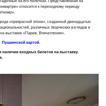
гадочные на его полотнах. Представленная на
онмартре» относится к переходному периоду
ветному».
орода «прекрасной эпохи», созданный двенадцатью
национальностей, различных творческих взглядов и
 на выставке «Париж. Впечатления».
у
Пушкинской картой.
и наличии входных билетов на выставку.
я.