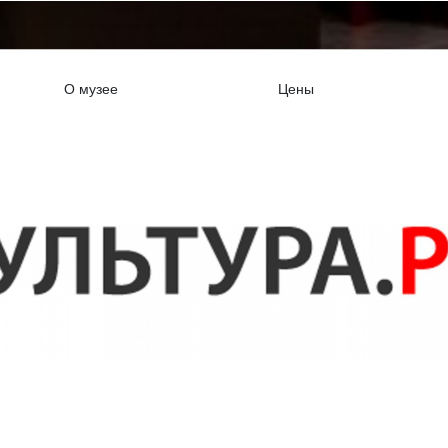
О музее
Цены