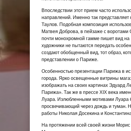
Впоследствии этот прием часто использ
направлений. Именно так представляет
Таулов. Подобная композиция использо
Матвея Доброва, в пейзаже с воротами 
почти монохромной гамме пишет вид на 
художники не пытаются передать особенн
создают обобщенный вид, тот образ, ко
представлении о Париже.
Особенностью презентации Парижа в иск
города. Ярко освещенные витрины магаз
изображать на своих картинах Эдуард Л
Парижа». Так же в прессе XIX века имен
Луара. Излюбленными мотивами Луара бы
просвечивающий через дождь и туман. 
работы Николая Досекина и Константин
На протяжении всей своей жизни Морис