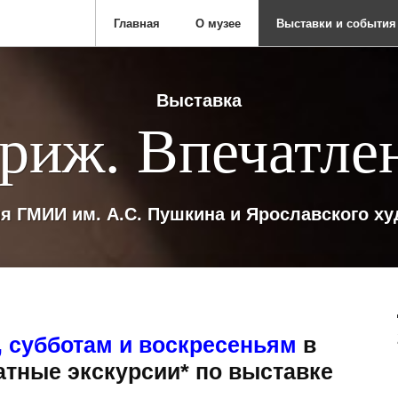
Главная
О музее
Выставки и события
Выставка
риж. Впечатле
я ГМИИ им. А.С. Пушкина и Ярославского х
, субботам и воскресеньям
в
атные экскурсии* по выставке