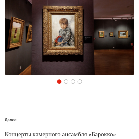
1
2
3
4
Далее
Концерты камерного ансамбля «Барокко»