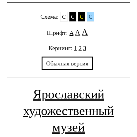
Cхема:
C
C
C
C
A
A
Шрифт:
A
Кернинг:
1
2
3
Обычная версия
Ярославский
художественный
музей