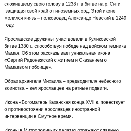
сложившему свою голову в 1238 г. в битве на р. Сити,
защищая свой край от иноземных орд. Этой иконе
молился князь – полководец Александр Невский в 1249
году.
Ярославские дружины участвовали в Куликовской
битве 1380 г., способствуя победе над войском темника
Мамая. Об этом рассказывает уникальная икона
«Сергий Радонежский с житием и Сказанием о
Мамаевом побоище».
Образ архангела Михаила – предводителя небесного
воинства – вел ярославцев на ратные подвиги.
Икона «Богоматерь Казанская конца XVII в. повествует
о противостоянии ярославцев иностранной
интервенции в Смутное время.
Иконы в Митрополичьих палатах отражают славную