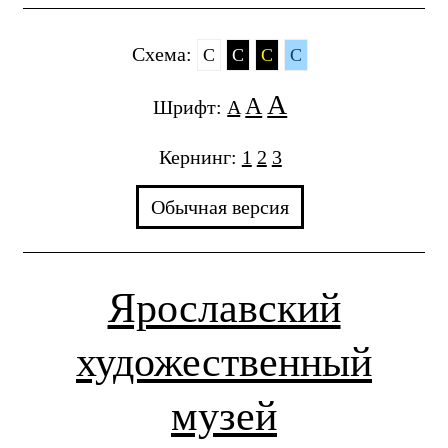
Cхема:
C
C
C
C
A
A
Шрифт:
A
Кернинг:
1
2
3
Обычная версия
Ярославский
художественный
музей